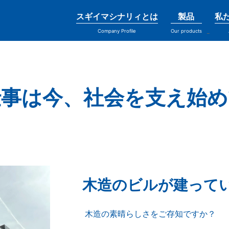
スギイマシナリィとは
製品
私
Company Profile
Our products
仕事は今、社会を支え始め
木造のビルが建って
木造の素晴らしさをご存知ですか？