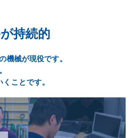
のが持続的
の機械が現役です。
。
いくことです。